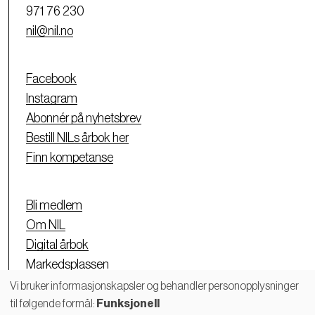
971 76 230
nil@nil.no
Facebook
Instagram
Abonnér på nyhetsbrev
Bestill NILs årbok her
Finn kompetanse
Bli medlem
Om NIL
Digital årbok
Markedsplassen
Personvernerklæring
Vi bruker informasjonskapsler og behandler personopplysninger
til følgende formål:
Funksjonell
Bruk