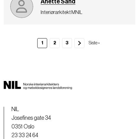
Anette Sand
Interiørarkitekt MNIL
1
2
3
S
Siste »
i
s
t
e
s
i
d
e
NIL
Josefines gate 34
0351 Oslo
23 33 24 64