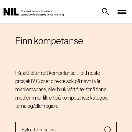
H
o
p
Søk
p
t
i
Finn kompetanse
l
h
o
v
På jakt etter rett kompetanse til ditt neste
e
prosjekt? Gjør et direkte søk på navn i vår
d
i
medlemsbase, eller bruk vårt filter for å finne
n
medlemmer filtrert på kompetanse; kategori,
n
tema og/eller region.
h
o
l
d