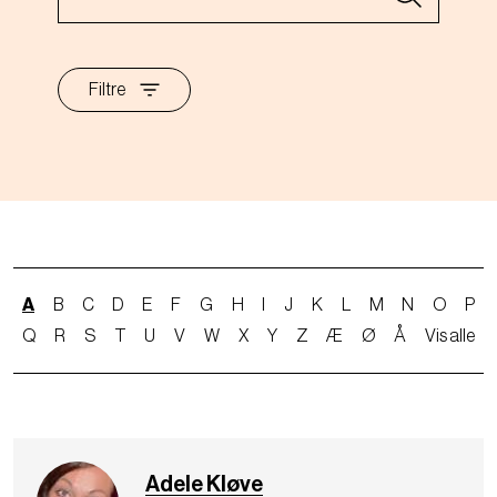
Filtre
A
B
C
D
E
F
G
H
I
J
K
L
M
N
O
P
Q
R
S
T
U
V
W
X
Y
Z
Æ
Ø
Å
Vis alle
Adele Kløve