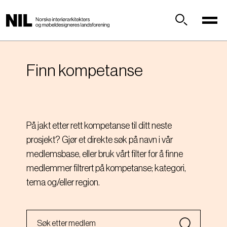
H
o
p
Søk
p
t
i
Finn kompetanse
l
h
o
v
På jakt etter rett kompetanse til ditt neste
e
prosjekt? Gjør et direkte søk på navn i vår
d
i
medlemsbase, eller bruk vårt filter for å finne
n
medlemmer filtrert på kompetanse; kategori,
n
tema og/eller region.
h
o
l
d