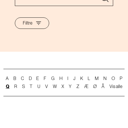
Filtre
A
B
C
D
E
F
G
H
I
J
K
L
M
N
O
P
Q
R
S
T
U
V
W
X
Y
Z
Æ
Ø
Å
Vis alle