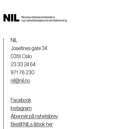
NIL
Josefines gate 34
0351 Oslo
23 33 24 64
971 76 230
nil@nil.no
Facebook
Instagram
Abonnér på nyhetsbrev
Bestill NILs årbok her