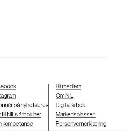
cebook
Bli medlem
tagram
Om NIL
nnér på nyhetsbrev
Digital årbok
till NILs årbok her
Markedsplassen
nn kompetanse
Personvernerklæring