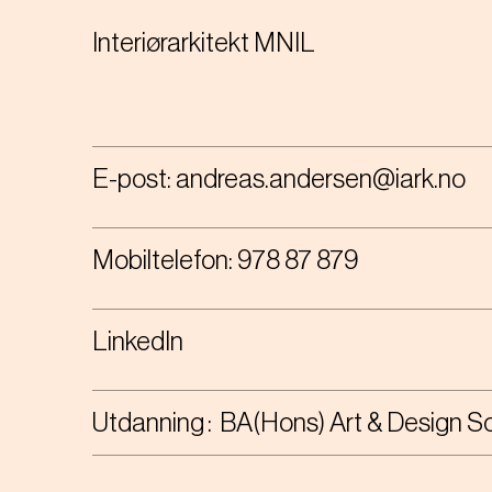
Interiørarkitekt MNIL
E-post:
andreas.andersen@iark.no
Mobiltelefon:
978 87 879
LinkedIn
Utdanning
BA(Hons) Art & Design So