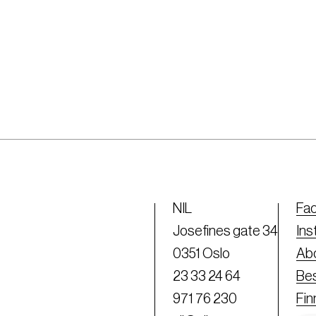
NIL
Fa
Josefines gate 34
Ins
0351 Oslo
Abo
23 33 24 64
Bes
971 76 230
Fi