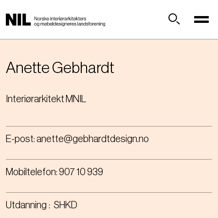
H
o
p
Søk
p
t
i
Anette
Gebhardt
l
h
Interiørarkitekt MNIL
o
v
e
d
E-post:
anette@gebhardtdesign.no
i
n
n
Mobiltelefon:
907 10 939
h
o
l
Utdanning
SHKD
d