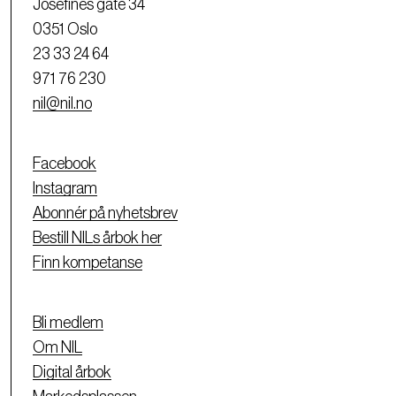
Josefines gate 34
0351 Oslo
23 33 24 64
971 76 230
nil@nil.no
Facebook
Instagram
Abonnér på nyhetsbrev
Bestill NILs årbok her
Finn kompetanse
Bli medlem
Om NIL
Digital årbok