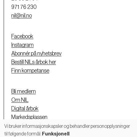
971 76 230
nil@nil.no
Facebook
Instagram
Abonnér på nyhetsbrev
Bestill NILs årbok her
Finn kompetanse
Bli medlem
Om NIL
Digital årbok
Markedsplassen
Personvernerklæring
Vi bruker informasjonskapsler og behandler personopplysninger
til følgende formål:
Funksjonell
Bruk