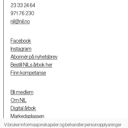
23 33 24 64
971 76 230
nil@nil.no
Facebook
Instagram
Abonnér på nyhetsbrev
Bestill NILs årbok her
Finn kompetanse
Bli medlem
Om NIL
Digital årbok
Markedsplassen
Personvernerklæring
Vi bruker informasjonskapsler og behandler personopplysninger