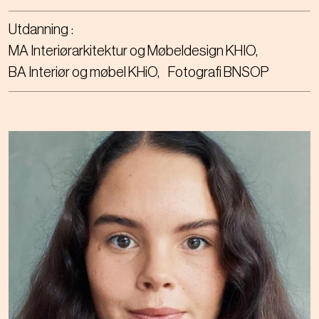
Utdanning
MA Interiørarkitektur og Møbeldesign KHIO
BA Interiør og møbel KHiO
Fotografi BNSOP