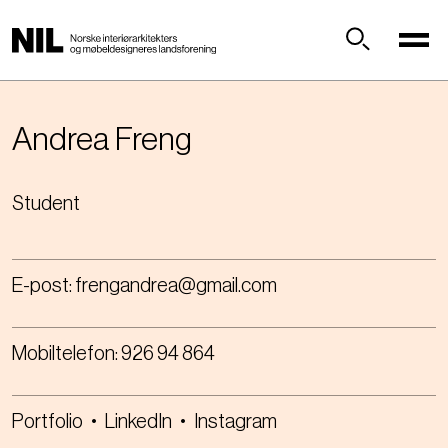
H
o
p
Søk
p
t
i
Andrea
Freng
l
h
Student
o
v
e
d
E-post:
frengandrea@gmail.com
i
n
n
Mobiltelefon:
926 94 864
h
o
l
Portfolio
•
LinkedIn
•
Instagram
d