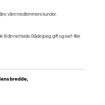
åre, våre medlemmers kunder,
k til din nettside. Både jpeg, giff og swf-filer
idens bredde,