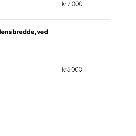
kr 7 000
idens bredde, ved
kr 5 000