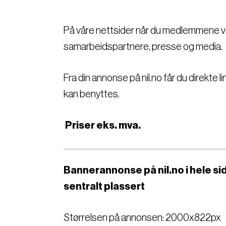
På våre nettsider når du medlemmene v
samarbeidspartnere, presse og media.
Fra din annonse på nil.no får du direkte lin
kan benyttes.
Priser eks. mva.
Bannerannonse på nil.no i hele s
sentralt plassert
Størrelsen på annonsen: 2000x822px