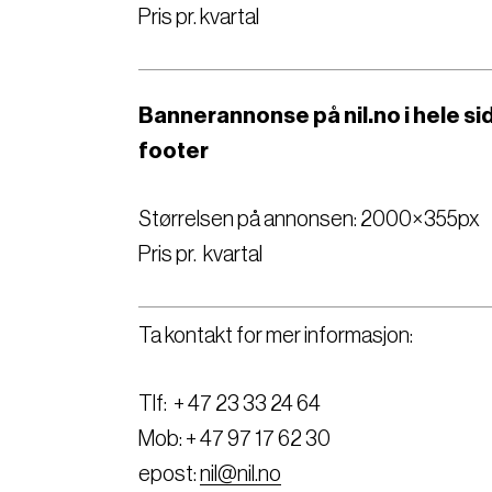
Pris pr. kvartal
Bannerannonse på nil.no i hele s
footer
Størrelsen på annonsen: 2000×355px
Pris pr. kvartal
Ta kontakt for mer informasjon:
Tlf: + 47 23 33 24 64
Mob: + 47 97 17 62 30
epost:
nil@nil.no