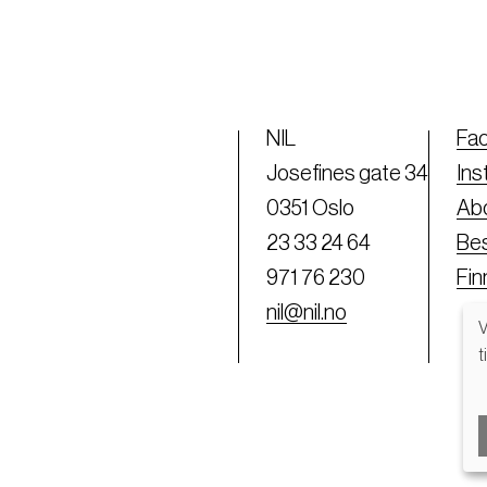
NIL
Fa
Josefines gate 34
Ins
0351 Oslo
Abo
23 33 24 64
Bes
971 76 230
Fi
nil@nil.no
V
t