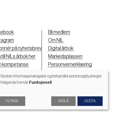
cebook
Bli medlem
tagram
Om NIL
nnér på nyhetsbrev
Digital årbok
till NILs årbok her
Markedsplassen
nn kompetanse
Personvernerklæring
i bruker informasjonskapsler og behandler personopplysninger
il følgende formål:
Funksjonell
Bruk
av
TILPASS
AVSLÅ
GODTA