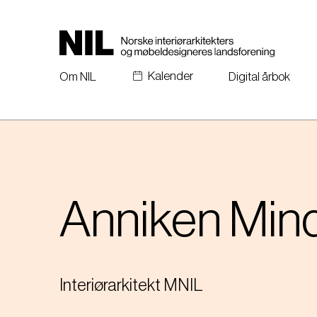
H
o
p
p
Kalender
t
Om NIL
Digital årbok
i
l
h
o
v
e
d
Anniken Min
i
n
n
h
o
Interiørarkitekt MNIL
l
d