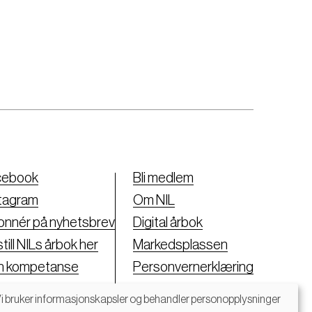
cebook
Bli medlem
tagram
Om NIL
nnér på nyhetsbrev
Digital årbok
till NILs årbok her
Markedsplassen
nn kompetanse
Personvernerklæring
i bruker informasjonskapsler og behandler personopplysninger