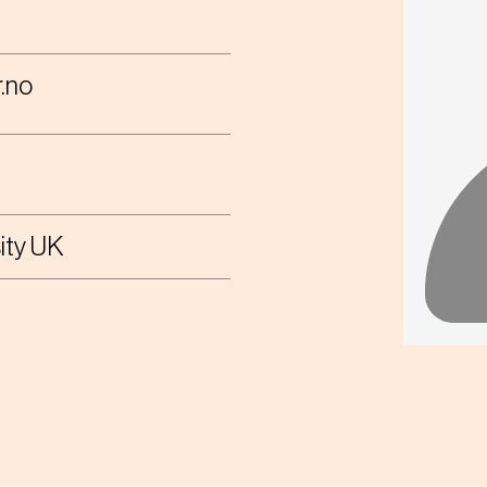
.no
sity UK