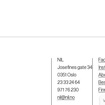
NIL
Fa
Josefines gate 34
Ins
0351 Oslo
Abo
23 33 24 64
Bes
971 76 230
Fi
nil@nil.no
V