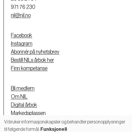
971 76 230
nil@nil.no
Facebook
Instagram
Abonnér på nyhetsbrev
Bestill NILs årbok her
Finn kompetanse
Bli medlem
Om NIL
Digital årbok
Markedsplassen
Personvernerklæring
Vi bruker informasjonskapsler og behandler personopplysninger
til følgende formål:
Funksjonell