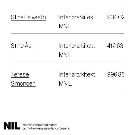
Stina Leivseth
Interiørarkitekt
934 02 251
MNIL
Stine Åsli
Interiørarkitekt
412 63 047
MNIL
Terese
Interiørarkitekt
996 36 58
Simonsen
MNIL