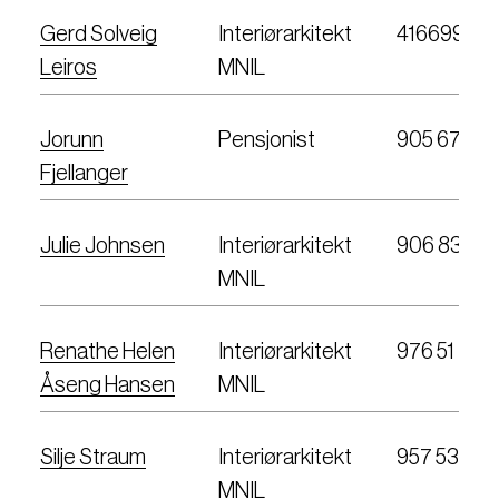
Gerd Solveig
Interiørarkitekt
41669957
Leiros
MNIL
Jorunn
Pensjonist
905 67 49
Fjellanger
Julie Johnsen
Interiørarkitekt
906 83 47
MNIL
Renathe Helen
Interiørarkitekt
976 51 739
Åseng Hansen
MNIL
Silje Straum
Interiørarkitekt
957 53 144
MNIL