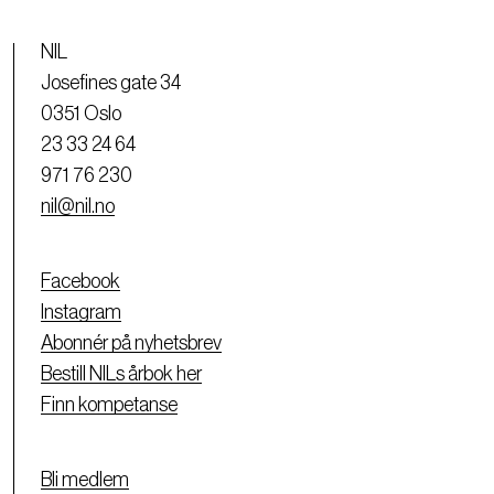
NIL
Josefines gate 34
0351 Oslo
23 33 24 64
971 76 230
nil@nil.no
Facebook
Instagram
Abonnér på nyhetsbrev
Bestill NILs årbok her
Finn kompetanse
Bli medlem