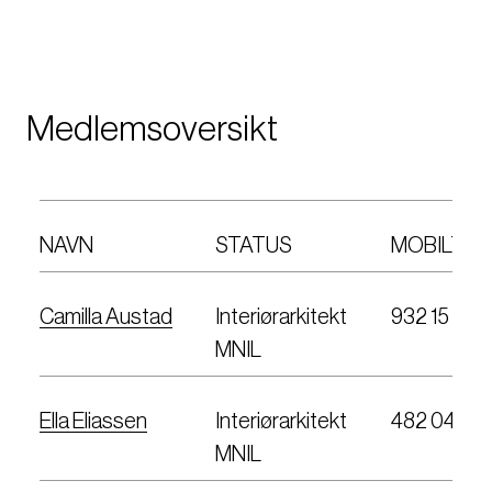
Medlemsoversikt
NAVN
STATUS
MOBILTEL
Camilla Austad
Interiørarkitekt
932 15 692
MNIL
Ella Eliassen
Interiørarkitekt
482 04 47
MNIL