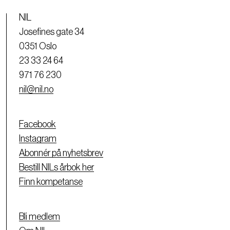
NIL
Josefines gate 34
0351 Oslo
23 33 24 64
971 76 230
nil@nil.no
Facebook
Instagram
Abonnér på nyhetsbrev
Bestill NILs årbok her
Finn kompetanse
Bli medlem