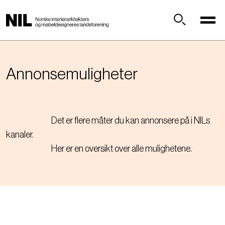
H
o
p
Søk
p
t
i
Annonsemuligheter
l
h
o
v
Det er flere måter du kan annonsere på i NILs
e
kanaler.
d
Her er en oversikt over alle mulighetene.
i
n
n
h
o
l
d