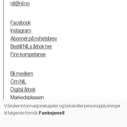
nil@nil.no
Facebook
Instagram
Abonnér på nyhetsbrev
Bestill NILs årbok her
Finn kompetanse
Bli medlem
Om NIL
Digital årbok
Markedsplassen
Personvernerklæring
Vi bruker informasjonskapsler og behandler personopplysninger
til følgende formål:
Funksjonell
Bruk