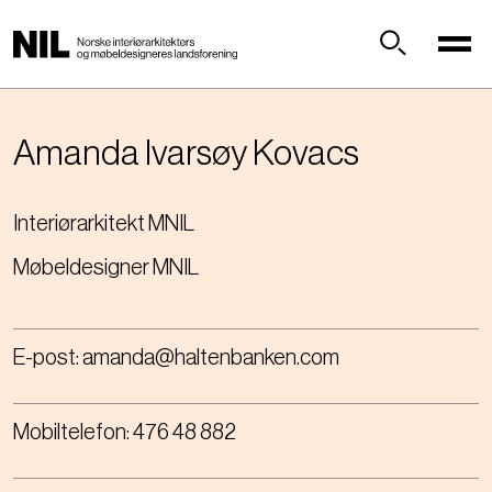
H
o
p
Søk
p
t
i
Amanda Ivarsøy
Kovacs
l
h
Interiørarkitekt MNIL
o
v
Møbeldesigner MNIL
e
d
i
n
E-post:
amanda@haltenbanken.com
n
h
Mobiltelefon:
476 48 882
o
l
d