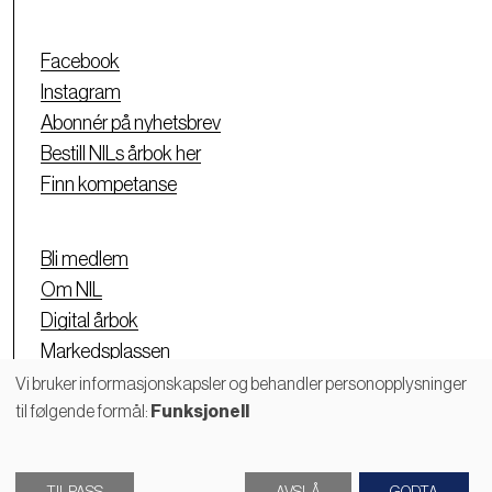
Facebook
Instagram
Abonnér på nyhetsbrev
Bestill NILs årbok her
Finn kompetanse
Bli medlem
Om NIL
Digital årbok
Markedsplassen
Personvernerklæring
Vi bruker informasjonskapsler og behandler personopplysninger
til følgende formål:
Funksjonell
Bruk
av