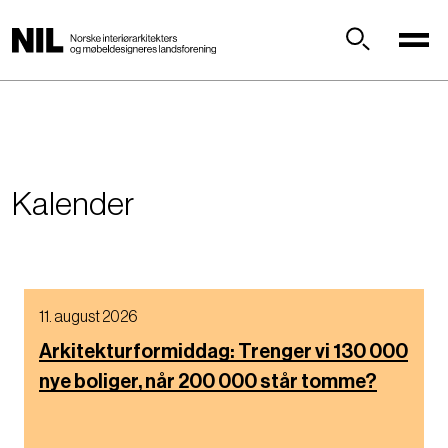
H
o
p
Søk
p
t
i
l
h
Kalender
o
v
e
d
i
11. august 2026
n
n
Arkitekturformiddag: Trenger vi 130 000
h
nye boliger, når 200 000 står tomme?
o
l
d