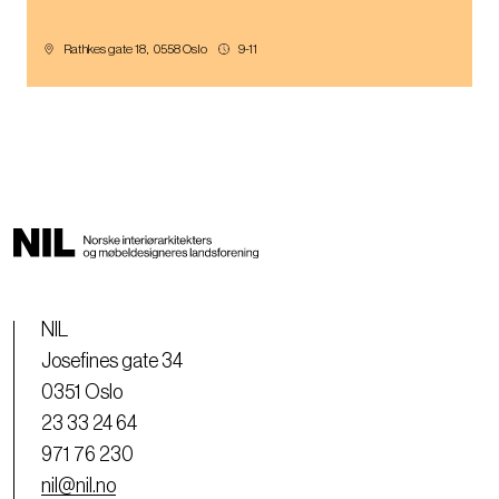
Rathkes gate 18
,
0558
Oslo
9-11
NIL
Josefines gate 34
0351 Oslo
23 33 24 64
971 76 230
nil@nil.no