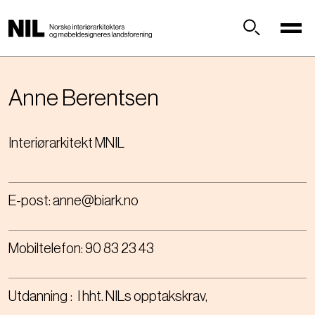
H
o
p
Søk
p
t
i
Anne
Berentsen
l
h
Interiørarkitekt MNIL
o
v
e
d
E-post:
anne@biark.no
i
n
n
Mobiltelefon:
90 83 23 43
h
o
l
Utdanning
I hht. NILs opptakskrav
d