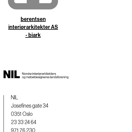
berentsen
interiørarkitekter AS
- biark
NIL
Josefines gate 34
0351 Oslo
23 33 24 64
971 76 230