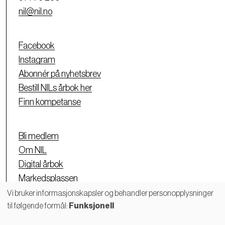
nil@nil.no
Facebook
Instagram
Abonnér på nyhetsbrev
Bestill NILs årbok her
Finn kompetanse
Bli medlem
Om NIL
Digital årbok
Markedsplassen
Personvernerklæring
Vi bruker informasjonskapsler og behandler personopplysninger
til følgende formål:
Funksjonell
Bruk