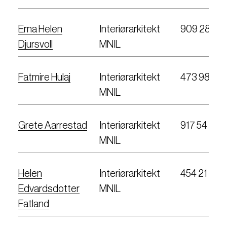
Erna Helen
Interiørarkitekt
909 28 03
Djursvoll
MNIL
Fatmire Hulaj
Interiørarkitekt
473 98 93
MNIL
Grete Aarrestad
Interiørarkitekt
917 54 159
MNIL
Helen
Interiørarkitekt
454 21 987
Edvardsdotter
MNIL
Fatland