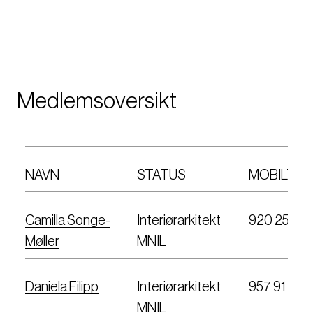
Medlemsoversikt
NAVN
STATUS
MOBILTEL
Camilla Songe-
Interiørarkitekt
920 25 55
Møller
MNIL
Daniela Filipp
Interiørarkitekt
957 91 720
MNIL