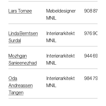
Lars Tornøe
Møbeldesigner
908 87 761
MNIL
Linda Berntsen
Interiørarkitekt
976 90 00
Surdal
MNIL
Mozhgan
Interiørarkitekt
944 69 33
Sanieenezhad
MNIL
Oda
Interiørarkitekt
984 79 38
Andreassen
MNIL
Tangen