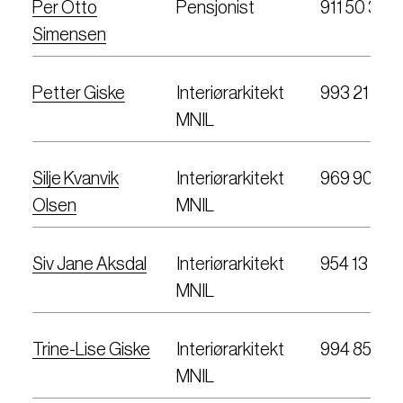
Per Otto
Pensjonist
911 50 390
Simensen
Petter Giske
Interiørarkitekt
993 21 382
MNIL
Silje Kvanvik
Interiørarkitekt
969 90 051
Olsen
MNIL
Siv Jane Aksdal
Interiørarkitekt
954 13 917
MNIL
Trine-Lise Giske
Interiørarkitekt
994 85 412
MNIL