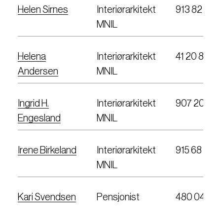
Helen Sirnes
Interiørarkitekt
913 82 350
MNIL
Helena
Interiørarkitekt
41 20 83 81
Andersen
MNIL
Ingrid H.
Interiørarkitekt
907 20 96
Engesland
MNIL
Irene Birkeland
Interiørarkitekt
915 68 427
MNIL
Kari Svendsen
Pensjonist
480 04 07