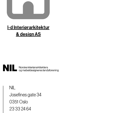
I-d Interiørarkitektur
& design AS
NIL
Josefines gate 34
0351 Oslo
23 33 24 64