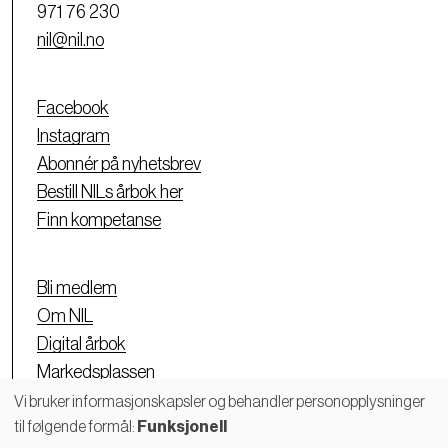
971 76 230
nil@nil.no
Facebook
Instagram
Abonnér på nyhetsbrev
Bestill NILs årbok her
Finn kompetanse
Bli medlem
Om NIL
Digital årbok
Markedsplassen
Personvernerklæring
Vi bruker informasjonskapsler og behandler personopplysninger
til følgende formål:
Funksjonell
Bruk