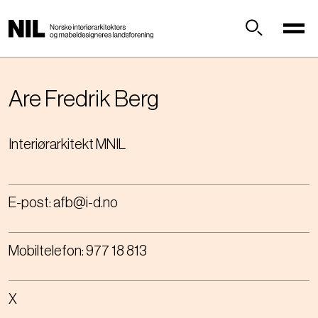
H
o
p
Søk
p
t
i
Are Fredrik
Berg
l
h
Interiørarkitekt MNIL
o
v
e
d
E-post:
afb@i-d.no
i
n
n
Mobiltelefon:
977 18 813
h
o
l
X
d