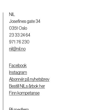
NIL
Josefines gate 34
0351 Oslo
23 33 24 64
971 76 230
nil@nil.no
Facebook
Instagram
Abonnér på nyhetsbrev
Bestill NILs årbok her
Finn kompetanse
Bli medlem