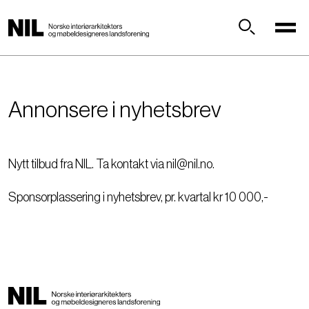
H
o
p
Søk
p
t
i
Annonsere i nyhetsbrev
l
h
o
v
Nytt tilbud fra NIL. Ta kontakt via nil@nil.no.
e
d
Sponsorplassering i nyhetsbrev, pr. kvartal kr 10 000,-
i
n
n
h
o
l
d