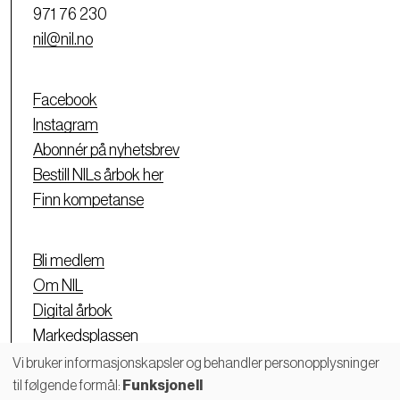
971 76 230
nil@nil.no
Facebook
Instagram
Abonnér på nyhetsbrev
Bestill NILs årbok her
Finn kompetanse
Bli medlem
Om NIL
Digital årbok
Markedsplassen
Personvernerklæring
Vi bruker informasjonskapsler og behandler personopplysninger
til følgende formål:
Funksjonell
Bruk