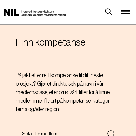
H
o
p
Søk
p
t
i
Finn kompetanse
l
h
o
v
På jakt etter rett kompetanse til ditt neste
e
prosjekt? Gjør et direkte søk på navn i vår
d
i
medlemsbase, eller bruk vårt filter for å finne
n
medlemmer filtrert på kompetanse; kategori,
n
tema og/eller region.
h
o
l
d