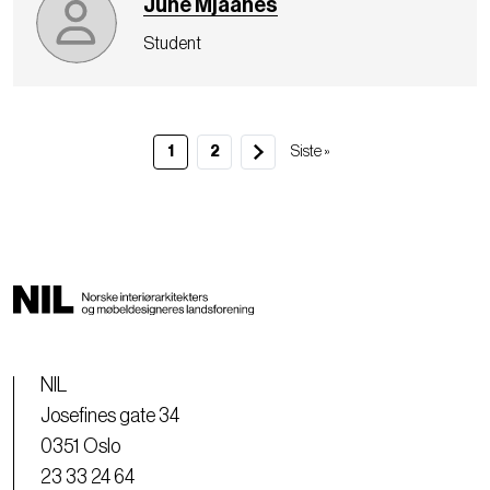
June Mjaanes
Student
1
2
S
Siste »
i
s
t
e
s
i
d
e
NIL
Josefines gate 34
0351 Oslo
23 33 24 64