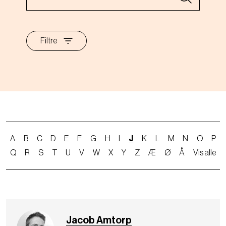
Filtre
A
B
C
D
E
F
G
H
I
J
K
L
M
N
O
P
Q
R
S
T
U
V
W
X
Y
Z
Æ
Ø
Å
Vis alle
Jacob Amtorp