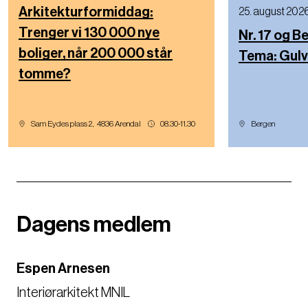
Arkitekturformiddag:
25. august 202
Trenger vi 130 000 nye
Nr. 17 og 
boliger, når 200 000 står
Tema: Gulv
tomme?
Sam Eydes plass 2
,
4836
Arendal
08.30-11.30
Bergen
Dagens medlem
Espen Arnesen
Interiørarkitekt MNIL