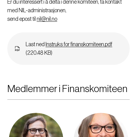
Er du interessert i å delta i denne komiteen, ta kontakt
med NIL-administrasjonen,
send epost til
nil@nil.no
Dokument
Last ned
Instruks for finanskomiteen.pdf
(220.48 KB)
Medlemmer i Finanskomiteen