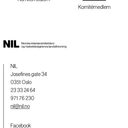
Komitémedlem
NIL
Josefines gate 34
0351 Oslo
23 33 24 64
971 76 230
nil@nil.no
Facebook