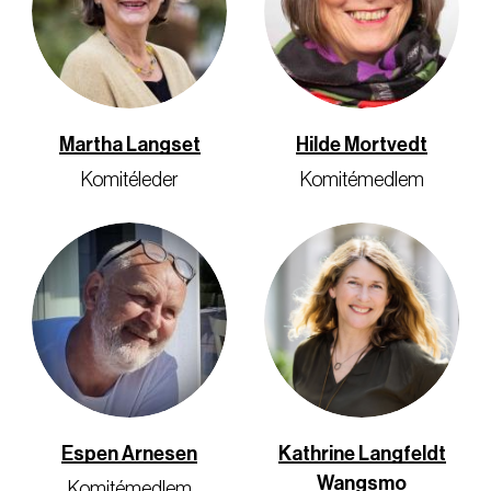
Martha Langset
Hilde Mortvedt
Komitéleder
Komitémedlem
Espen Arnesen
Kathrine Langfeldt
Wangsmo
Komitémedlem