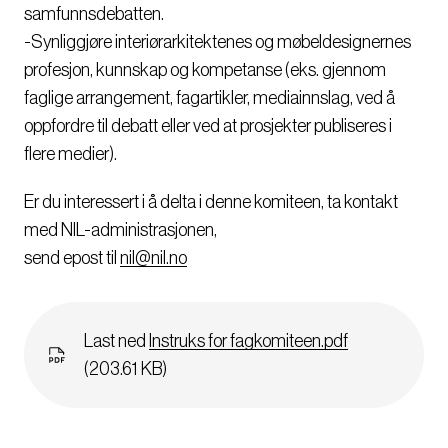
samfunnsdebatten.
-Synliggjøre interiørarkitektenes og møbeldesignernes
profesjon, kunnskap og kompetanse (eks. gjennom
faglige arrangement, fagartikler, mediainnslag, ved å
oppfordre til debatt eller ved at prosjekter publiseres i
flere medier).
Er du interessert i å delta i denne komiteen, ta kontakt
med NIL-administrasjonen,
send epost til
nil@nil.no
Dokument
Last ned
Instruks for fagkomiteen.pdf
(203.61 KB)