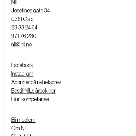
NIL
Josefines gate 34
0351 Oslo
23 33 24 64
971 76 230
nil@nil.no
Facebook
Instagram
Abonnér på nyhetsbrev
Bestill NILs årbok her
Finn kompetanse
Bli medlem
Om NIL