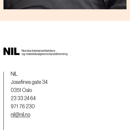
NIL
Josefines gate 34
0351 Oslo
23 33 24 64
971 76 230
nil@nil.no