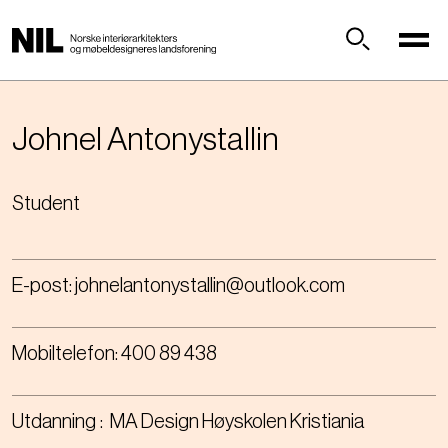
H
o
p
Søk
p
t
i
Johnel
Antonystallin
l
h
Student
o
v
e
d
E-post:
johnelantonystallin@outlook.com
i
n
n
Mobiltelefon:
400 89 438
h
o
l
Utdanning
MA Design Høyskolen Kristiania
d