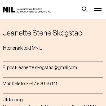
H
o
p
Søk
p
t
i
Jeanette Stene
Skogstad
l
h
Interiørarkitekt MNIL
o
v
e
d
E-post:
jeanette.skogstad@gmail.com
i
n
n
Mobiltelefon:
+47 920 66 141
h
o
l
Utdanning
d