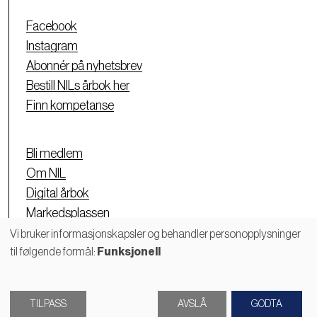
Facebook
Instagram
Abonnér på nyhetsbrev
Bestill NILs årbok her
Finn kompetanse
Bli medlem
Om NIL
Digital årbok
Markedsplassen
Personvernerklæring
Vi bruker informasjonskapsler og behandler personopplysninger
til følgende formål:
Funksjonell
Bruk
av
TILPASS
AVSLÅ
GODTA