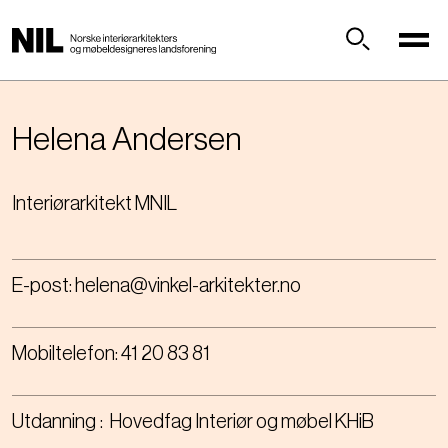
H
o
p
Søk
p
t
i
Helena
Andersen
l
h
Interiørarkitekt MNIL
o
v
e
d
E-post:
helena@vinkel-arkitekter.no
i
n
n
Mobiltelefon:
41 20 83 81
h
o
l
Utdanning
Hovedfag Interiør og møbel KHiB
d