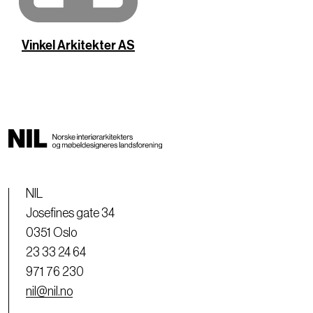
Vinkel Arkitekter AS
NIL
Josefines gate 34
0351 Oslo
23 33 24 64
971 76 230
nil@nil.no