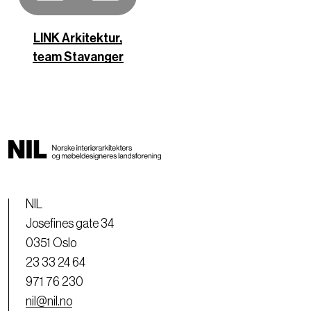
LINK Arkitektur,
team Stavanger
NIL
Josefines gate 34
0351 Oslo
23 33 24 64
971 76 230
nil@nil.no