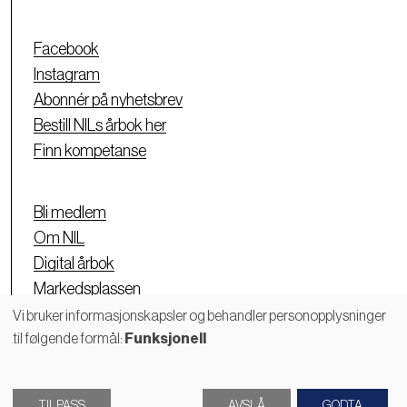
Facebook
Instagram
Abonnér på nyhetsbrev
Bestill NILs årbok her
Finn kompetanse
Bli medlem
Om NIL
Digital årbok
Markedsplassen
Personvernerklæring
Vi bruker informasjonskapsler og behandler personopplysninger
til følgende formål:
Funksjonell
Bruk
av
TILPASS
AVSLÅ
GODTA