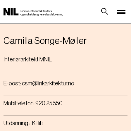
H
o
p
Søk
p
t
i
Camilla
Songe-Møller
l
h
Interiørarkitekt MNIL
o
v
e
d
E-post:
csm@linkarkitektur.no
i
n
n
Mobiltelefon:
920 25 550
h
o
l
Utdanning
KHiB
d