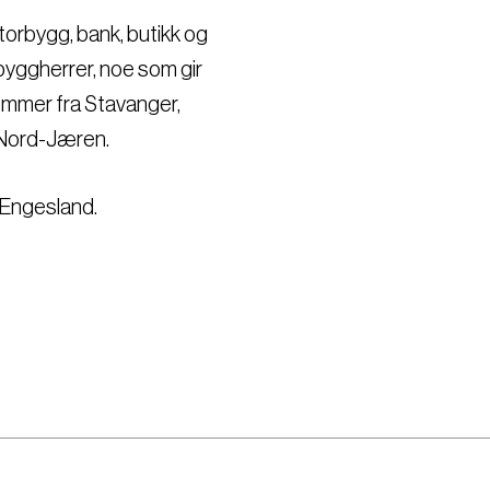
orbygg, bank, butikk og
 byggherrer, noe som gir
ommer fra Stavanger,
e Nord-Jæren.
. Engesland.