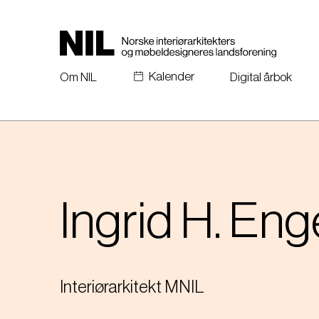
H
o
p
p
Kalender
t
Om NIL
Digital årbok
i
l
h
o
v
e
d
Ingrid H.
Eng
i
n
n
h
o
Interiørarkitekt MNIL
l
d