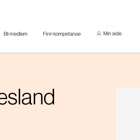
Min side
Bli medlem
Finn kompetanse
esland