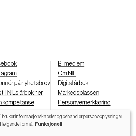
cebook
Bli medlem
tagram
Om NIL
nnér på nyhetsbrev
Digital årbok
till NILs årbok her
Markedsplassen
nn kompetanse
Personvernerklæring
i bruker informasjonskapsler og behandler personopplysninger
il følgende formål:
Funksjonell
Bruk