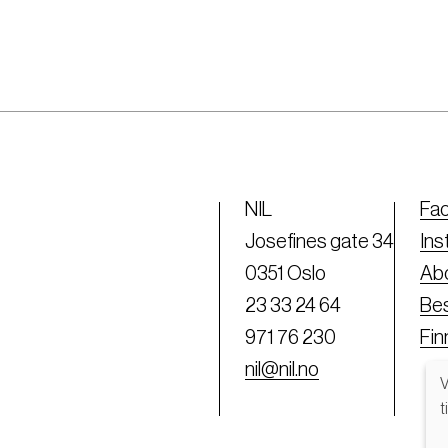
NIL
Fa
Josefines gate 34
Ins
0351 Oslo
Abo
23 33 24 64
Bes
971 76 230
Fi
nil@nil.no
V
t