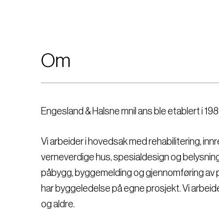
Om
Engesland & Halsne mnil ans ble etablert i 198
Vi arbeider i hovedsak med rehabilitering, inn
verneverdige hus, spesialdesign og belysning,
påbygg, byggemelding og gjennomføring av p
har byggeledelse på egne prosjekt. Vi arbeider 
og aldre.