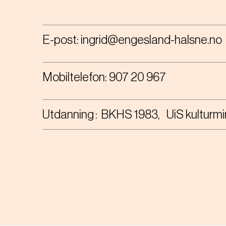
E-post:
ingrid@engesland-halsne.no
Mobiltelefon:
907 20 967
Utdanning
BKHS 1983
UiS kulturm