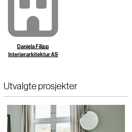
Daniela Filipp
Interiørarkitektur AS
Utvalgte prosjekter
B
i
l
d