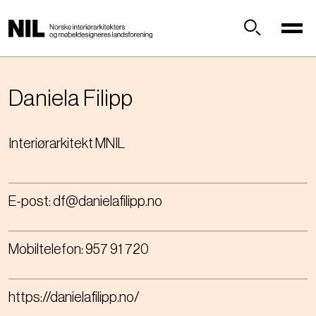
H
o
p
Søk
p
t
i
Daniela
Filipp
l
h
Interiørarkitekt MNIL
o
v
e
d
E-post:
df@danielafilipp.no
i
n
n
Mobiltelefon:
957 91 720
h
o
l
https://danielafilipp.no/
d