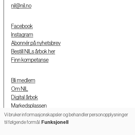
nil@nil.no
Facebook
Instagram
Abonnér på nyhetsbrev
Bestill NILs årbok her
Finn kompetanse
Bli medlem
Om NIL
Digital årbok
Markedsplassen
Personvernerklæring
Vi bruker informasjonskapsler og behandler personopplysninger
til følgende formål:
Funksjonell
Bruk