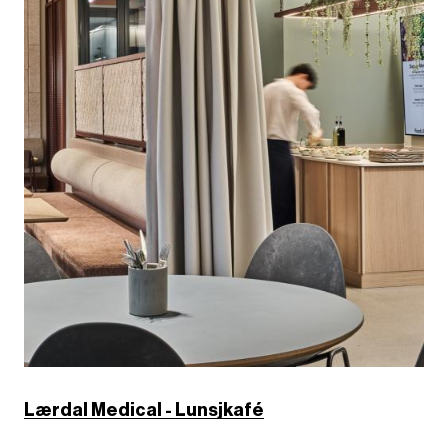
i
l
d
e
Lærdal Medical - Lunsjkafé