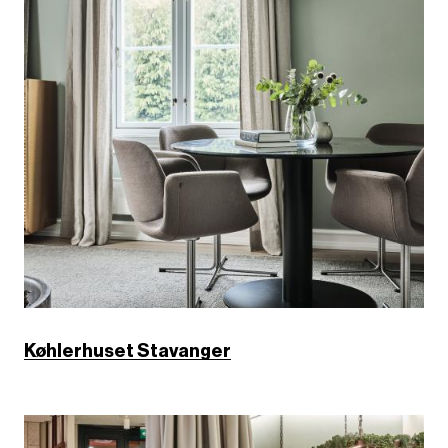
e
Køhlerhuset Stavanger
B