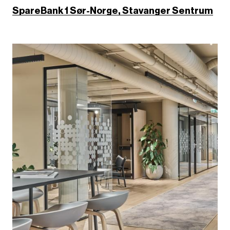
SpareBank 1 Sør-Norge, Stavanger Sentrum
B
i
l
d
e