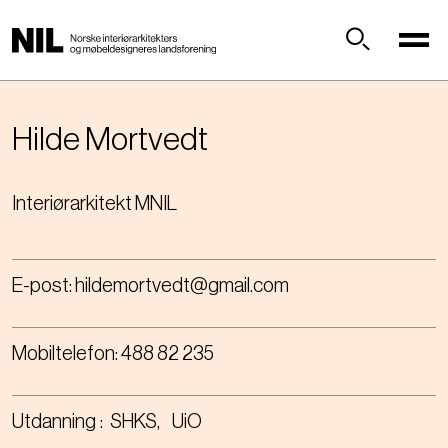
H
o
p
Søk
p
t
i
Hilde
Mortvedt
l
h
Interiørarkitekt MNIL
o
v
e
d
E-post:
hildemortvedt@gmail.com
i
n
n
Mobiltelefon:
488 82 235
h
o
l
Utdanning
SHKS
UiO
d