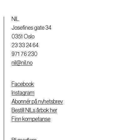
NIL
Josefines gate 34
0351 Oslo
23 33 24 64
971 76 230
nil@nil.no
Facebook
Instagram
Abonnér på nyhetsbrev
Bestill NILs årbok her
Finn kompetanse