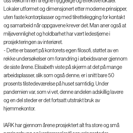
oss velkommen til egne hyggelige og effektive lokaler.
Lokaler utformet og dimensjonert etter moderne prinsipper,
uten faste kontorplasser og med tilrettelegging for kontakt
og samarbeid når oppgavene krever det. Man aner også at
miljøvennlighet og holdbarhet har vært ledestjerne i
prosjekteringen av interiøret.
- Dette er basert på kontorets egen filosofi, støttet av en
rekke undersøkelser om forandring i arbeidsvaner gjennom
de siste årene. Elisabeth viste på skjerm at det på mange
arbeidsplasser, slik som også denne, er i snitt bare 50
prosents tilstedeværelse på huset samtidig. Under
pandemien var, som vi vet, denne andelen adskillig lavere
og en del steder er det fortsatt utstrakt bruk av
hjemmekontor.
IARK har gjennom årene prosjektert alt fra store og små