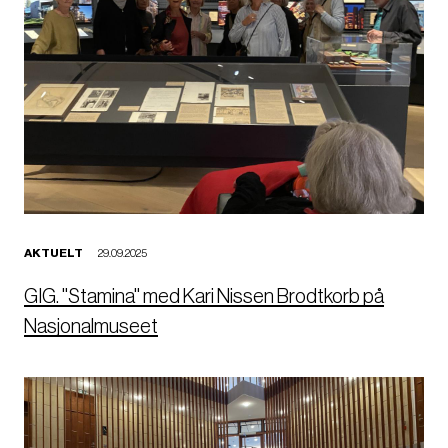
l
d
e
AKTUELT
29.09.2025
GIG. "Stamina" med Kari Nissen Brodtkorb på
Nasjonalmuseet
B
i
l