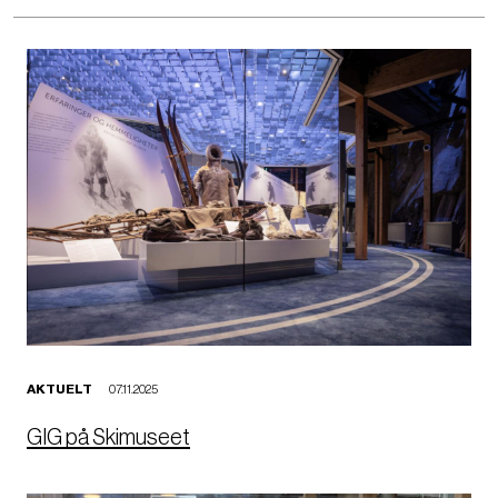
B
i
l
d
e
AKTUELT
07.11.2025
GIG på Skimuseet