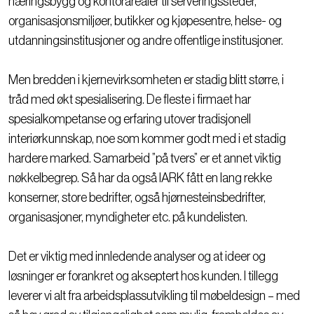
næringsbygg og kontorarealer til serveringssteder,
organisasjonsmiljøer, butikker og kjøpesentre, helse- og
utdanningsinstitusjoner og andre offentlige institusjoner.
Men bredden i kjernevirksomheten er stadig blitt større, i
tråd med økt spesialisering. De fleste i firmaet har
spesialkompetanse og erfaring utover tradisjonell
interiørkunnskap, noe som kommer godt med i et stadig
hardere marked. Samarbeid ”på tvers” er et annet viktig
nøkkelbegrep. Så har da også IARK fått en lang rekke
konserner, store bedrifter, også hjørnesteinsbedrifter,
organisasjoner, myndigheter etc. på kundelisten.
Det er viktig med innledende analyser og at ideer og
løsninger er forankret og akseptert hos kunden. I tillegg
leverer vi alt fra arbeidsplassutvikling til møbeldesign – med