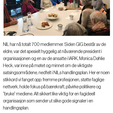
NIL har nå totalt 700 medlemmer. Siden GIG består av de
eldre, var det spesielt hyggelig at nåværende president i
organisasjonen og en av de ansatte i IARK, Monica Døhlie
Heck, var inne på møtet og minnet om de viktigste
satsingsområdene, nedfelt i NILs handlingsplan. Her er noen
stikkord vi fanget opp: fremme profesjonen, støtte faglige
nettverk, holde fokus på bærekraft, påvirke politikere og
”bruke” mediene. Alt sikkert like viktig for en fagideell
organisasjon som sender ut slike gode signaler i en
handlingsplan.