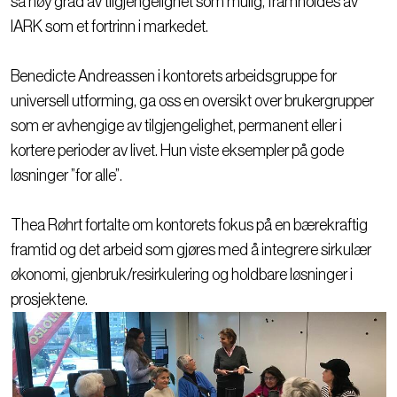
så høy grad av tilgjengelighet som mulig, framholdes av
IARK som et fortrinn i markedet.
Benedicte Andreassen i kontorets arbeidsgruppe for
universell utforming, ga oss en oversikt over brukergrupper
som er avhengige av tilgjengelighet, permanent eller i
kortere perioder av livet. Hun viste eksempler på gode
løsninger ”for alle”.
Thea Røhrt fortalte om kontorets fokus på en bærekraftig
framtid og det arbeid som gjøres med å integrere sirkulær
økonomi, gjenbruk/resirkulering og holdbare løsninger i
prosjektene.