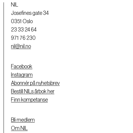
NIL
Josefines gate 34
0351 Oslo
23 33 24 64
971 76 230
nil@nil.no
Facebook
Instagram
Abonnér på nyhetsbrev
Bestill NILs årbok her
Finn kompetanse
Bli medlem
Om NIL