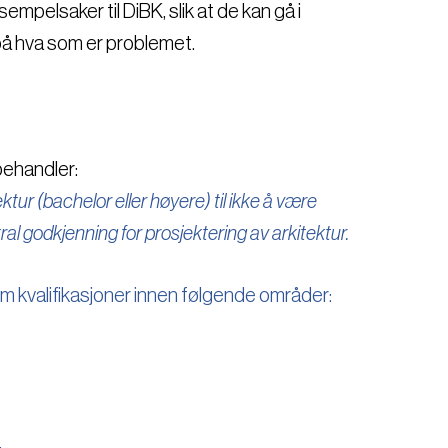
mpelsaker til DiBK, slik at de kan gå i
på hva som er problemet.
behandler:
ektur (bachelor eller høyere) til ikke å være
entral godkjenning for prosjektering av arkitektur.
 om kvalifikasjoner innen følgende områder: