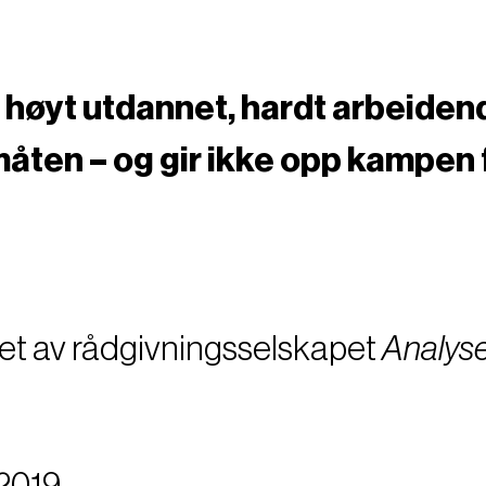
n høyt utdannet, hardt arbeide
måten – og gir ikke opp kampen 
det av rådgivningsselskapet
Analyse
 2019