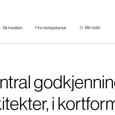
Min side
Bli medlem
Finn kompetanse
tral godkjenni
itekter, i kortfor