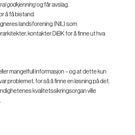
ral godkjenning
og får avslag.
r å få bistand.
igneres landsforening (NIL) som
rkitekter, kontakter DiBK for å finne ut hva
eller mangelfull informasjon – og at dette kun
ar problemet, for så å finne en løsning på det.
myndighetenes kvalitetssikringsorgan ville
.