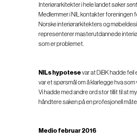
Interiørarkitekter i hele landet søker
sent
Medlemmer i NIL kontakter foreningen fo
Norske interiørarkitekters og møbeldes
representerer masterutdannede interiøra
som er problemet.
NILs hypotese
var at DiBK hadde feil 
var et spørsmål om å klarlegge hva som v
Vi hadde med andre ord stor tillit til at 
håndtere saken på en profesjonell måte
Medio februar 2016