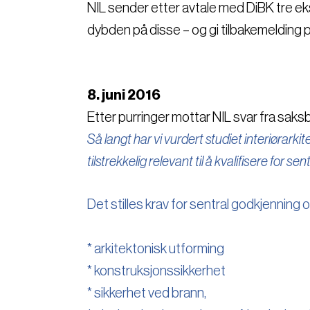
NIL sender etter avtale med DiBK tre ekse
dybden på disse – og gi tilbakemelding 
8. juni 2016
Etter purringer mottar NIL svar fra saks
Så langt har vi vurdert studiet interiørarkit
tilstrekkelig relevant til å kvalifisere for s
Det stilles krav for sentral godkjenning
* arkitektonisk utforming
* konstruksjonssikkerhet
* sikkerhet ved brann,