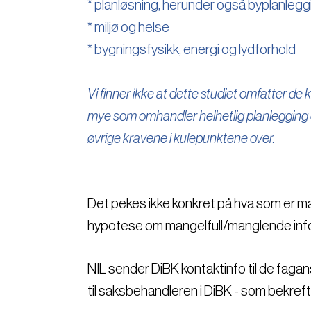
* planløsning, herunder også byplanlegg
* miljø og helse
* bygningsfysikk, energi og lydforhold
Vi finner ikke at dette studiet omfatter de k
mye som omhandler helhetlig planlegging 
øvrige kravene i kulepunktene over.
Det pekes ikke konkret på hva som er mang
hypotese om mangelfull/manglende inf
NIL sender DiBK kontaktinfo til de fag
til saksbehandleren i DiBK - som bekref