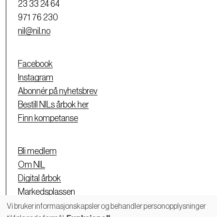
23 33 24 64
971 76 230
nil@nil.no
Facebook
Instagram
Abonnér på nyhetsbrev
Bestill NILs årbok her
Finn kompetanse
Bli medlem
Om NIL
Digital årbok
Markedsplassen
Personvernerklæring
Vi bruker informasjonskapsler og behandler personopplysninger