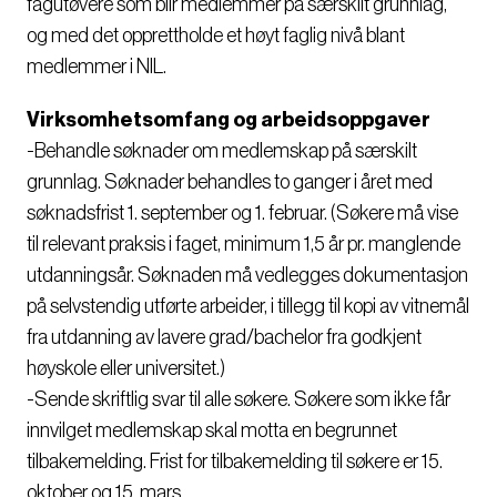
fagutøvere som blir medlemmer på særskilt grunnlag,
og med det opprettholde et høyt faglig nivå blant
medlemmer i NIL.
Virksomhetsomfang og arbeidsoppgaver
-Behandle søknader om medlemskap på særskilt
grunnlag. Søknader behandles to ganger i året med
søknadsfrist 1. september og 1. februar. (Søkere må vise
til relevant praksis i faget, minimum 1,5 år pr. manglende
utdanningsår. Søknaden må vedlegges dokumentasjon
på selvstendig utførte arbeider, i tillegg til kopi av vitnemål
fra utdanning av lavere grad/bachelor fra godkjent
høyskole eller universitet.)
-Sende skriftlig svar til alle søkere. Søkere som ikke får
innvilget medlemskap skal motta en begrunnet
tilbakemelding. Frist for tilbakemelding til søkere er 15.
oktober og 15. mars.