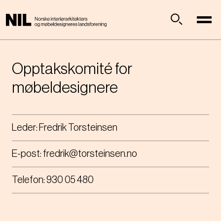
H
o
p
Søk
p
t
i
Opptakskomité for
l
møbeldesignere
h
o
v
e
Leder:
Fredrik Torsteinsen
d
i
E-post:
fredrik@torsteinsen.no
n
n
Telefon:
930 05 480
h
o
l
d