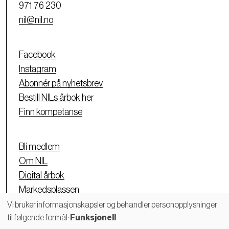
971 76 230
nil@nil.no
Facebook
Instagram
Abonnér på nyhetsbrev
Bestill NILs årbok her
Finn kompetanse
Bli medlem
Om NIL
Digital årbok
Markedsplassen
Personvernerklæring
Vi bruker informasjonskapsler og behandler personopplysninger
til følgende formål:
Funksjonell
Bruk