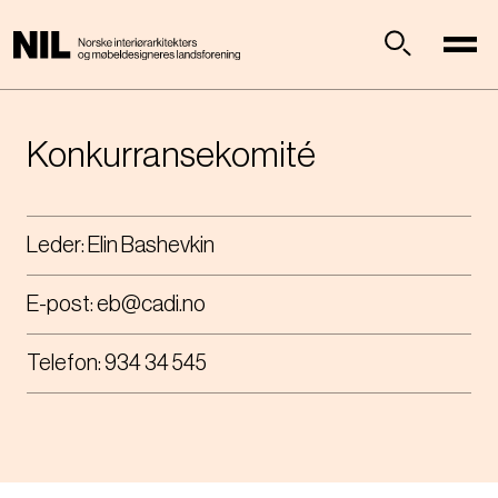
H
o
p
Søk
p
t
i
Konkurransekomité
l
h
o
Leder:
Elin Bashevkin
v
e
E-post:
eb@cadi.no
d
i
n
Telefon:
934 34 545
n
h
o
l
d