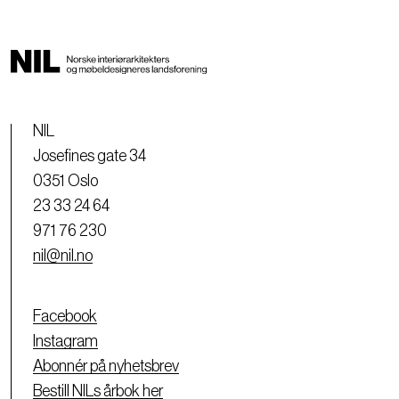
NIL
Josefines gate 34
0351 Oslo
23 33 24 64
971 76 230
nil@nil.no
Facebook
Instagram
Abonnér på nyhetsbrev
Bestill NILs årbok her