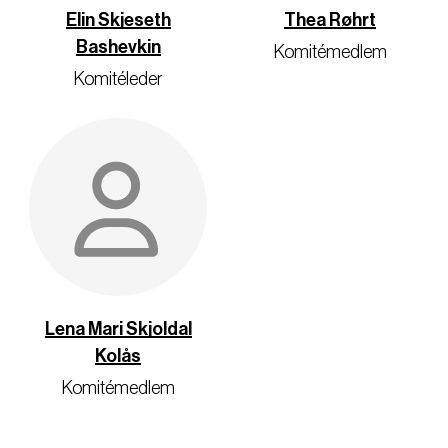
Elin Skjeseth
Thea Røhrt
Bashevkin
Komitémedlem
Komitéleder
Lena Mari Skjoldal
Kolås
Komitémedlem