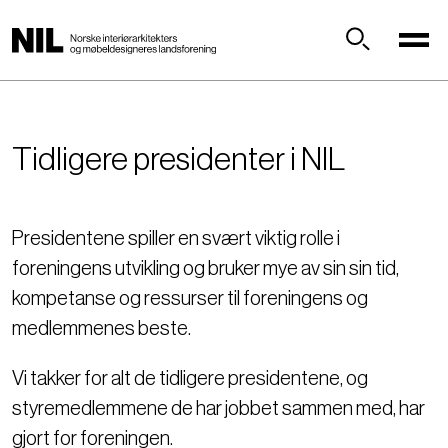
H
o
p
Søk
p
t
i
Tidligere presidenter i NIL
l
h
o
v
Presidentene spiller en svært viktig rolle i
e
foreningens utvikling og bruker mye av sin sin tid,
d
kompetanse og ressurser til foreningens og
i
n
medlemmenes beste.
n
h
Vi takker for alt de tidligere presidentene, og
o
styremedlemmene de har jobbet sammen med, har
l
gjort for foreningen.
d