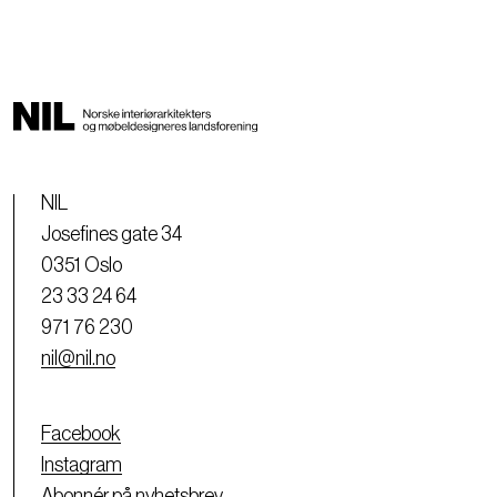
NIL
Josefines gate 34
0351 Oslo
23 33 24 64
971 76 230
nil@nil.no
Facebook
Instagram
Abonnér på nyhetsbrev