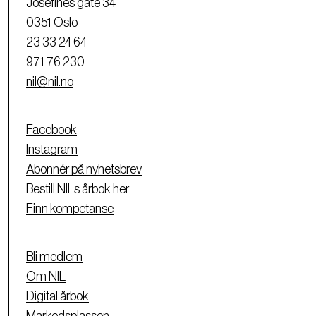
Josefines gate 34
0351 Oslo
23 33 24 64
971 76 230
nil@nil.no
Facebook
Instagram
Abonnér på nyhetsbrev
Bestill NILs årbok her
Finn kompetanse
Bli medlem
Om NIL
Digital årbok