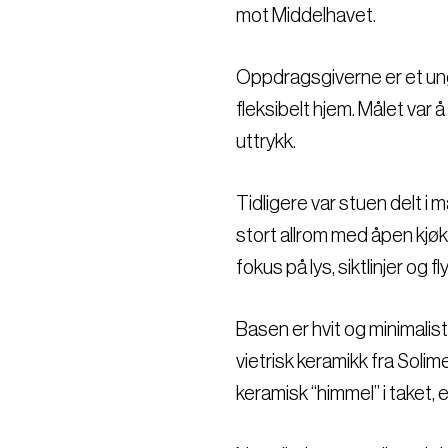
mot Middelhavet.
Oppdragsgiverne er et un
fleksibelt hjem. Målet var 
uttrykk.
Tidligere var stuen delt i 
stort allrom med åpen kjøk
fokus på lys, siktlinjer og fly
Basen er hvit og minimalist
vietrisk keramikk fra Soli
keramisk “himmel” i taket, 