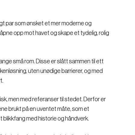
gt par som ønsket et mer moderne og
å åpne opp mot havet og skape et tydelig, rolig
mange små rom. Disse er slått sammen til ett
kenløsning, uten unødige barrierer, og med
t.
isk, men med referanser til stedet. Derfor er
mene brukt på en uventet måte, som et
et blikkfang med historie og håndverk.