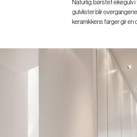
Naturlig, børstet eikegulv 
gulvlister blir overgangene 
keramikkens farger gir en d