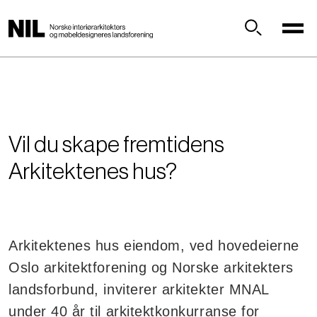
H
o
p
Søk
p
t
i
l
h
Vil du skape fremtidens
o
v
Arkitektenes hus?
e
d
i
n
Arkitektenes hus eiendom, ved hovedeierne
n
h
Oslo arkitektforening og Norske arkitekters
o
landsforbund, inviterer arkitekter MNAL
l
under 40 år til arkitektkonkurranse for
d