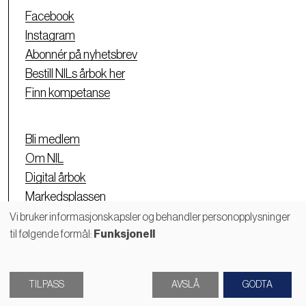
Facebook
Instagram
Abonnér på nyhetsbrev
Bestill NILs årbok her
Finn kompetanse
Bli medlem
Om NIL
Digital årbok
Markedsplassen
Personvernerklæring
Vi bruker informasjonskapsler og behandler personopplysninger
til følgende formål:
Funksjonell
Bruk
av
TILPASS
AVSLÅ
GODTA