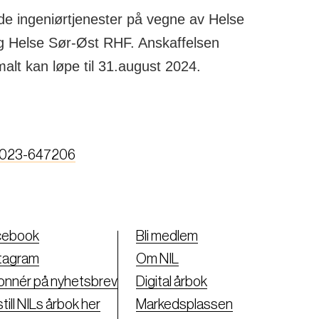
nde ingeniørtjenester på vegne av Helse
 Helse Sør-Øst RHF. Anskaffelsen
alt kan løpe til 31.august 2024.
/2023-647206
cebook
Bli medlem
tagram
Om NIL
nnér på nyhetsbrev
Digital årbok
till NILs årbok her
Markedsplassen