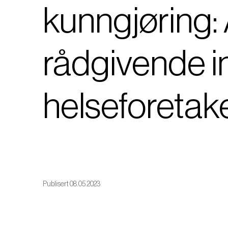
kunngjøring: 
rådgivende in
helseforetak
Publisert 08.05.2023