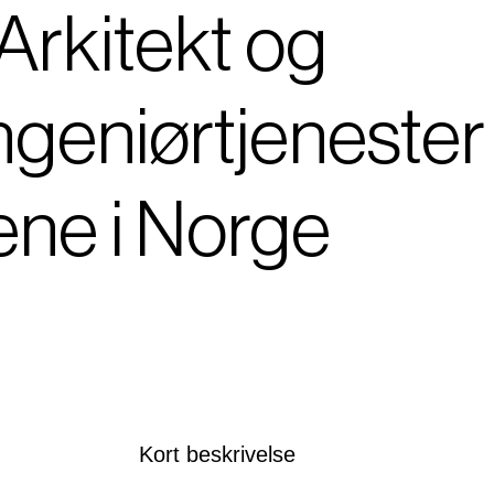
Arkitekt og
geniørtjenester t
ene i Norge
Kort beskrivelse