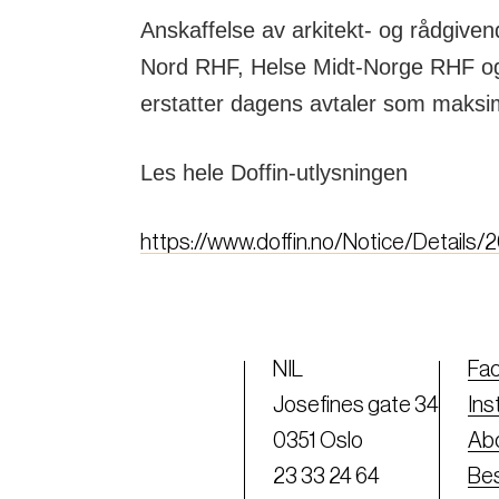
Anskaffelse av arkitekt- og rådgive
Nord RHF, Helse Midt-Norge RHF og
erstatter dagens avtaler som maksim
Les hele Doffin-utlysningen
https://www.doffin.no/Notice/Details
NIL
Fa
Josefines gate 34
Ins
0351 Oslo
Abo
23 33 24 64
Bes