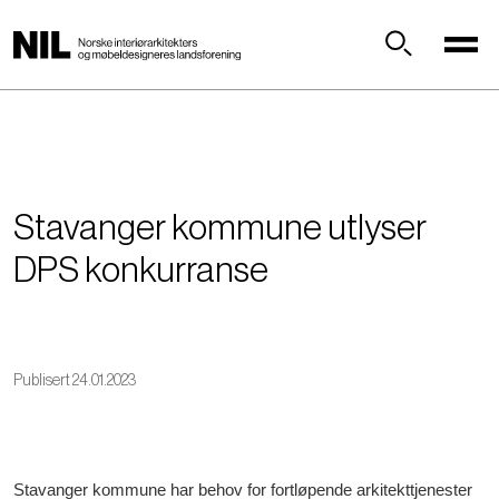
H
o
p
Søk
p
t
i
l
h
Stavanger kommune utlyser
o
v
DPS konkurranse
e
d
i
n
Publisert 24.01.2023
n
h
o
l
Stavanger kommune har behov for fortløpende arkitekttjenester
d