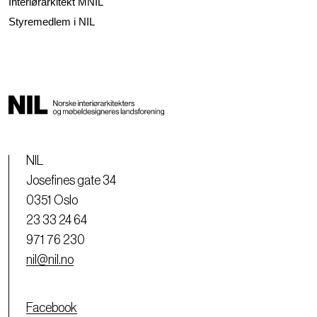
Interiørarkitekt MNIL
Styremedlem i NIL
NIL
Josefines gate 34
0351 Oslo
23 33 24 64
971 76 230
nil@nil.no
Facebook