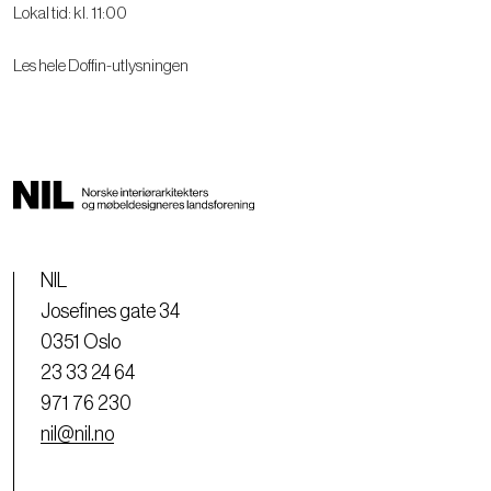
Lokal tid: kl. 11:00
Les hele Doffin-utlysningen
NIL
Josefines gate 34
0351 Oslo
23 33 24 64
971 76 230
nil@nil.no