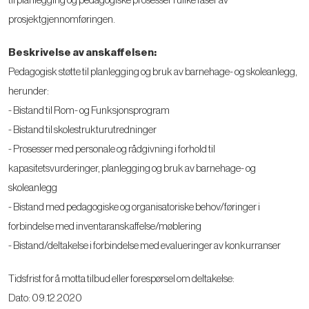
til planlegging og pedagogiske prosesser i ulike faser av
prosjektgjennomføringen.
Beskrivelse av anskaffelsen:
Pedagogisk støtte til planlegging og bruk av barnehage- og skoleanlegg,
herunder:
- Bistand til Rom- og Funksjonsprogram
- Bistand til skolestrukturutredninger
- Prosesser med personale og rådgivning i forhold til
kapasitetsvurderinger, planlegging og bruk av barnehage- og
skoleanlegg
- Bistand med pedagogiske og organisatoriske behov/føringer i
forbindelse med inventaranskaffelse/møblering
- Bistand/deltakelse i forbindelse med evalueringer av konkurranser
Tidsfrist for å motta tilbud eller forespørsel om deltakelse:
Dato: 09.12.2020