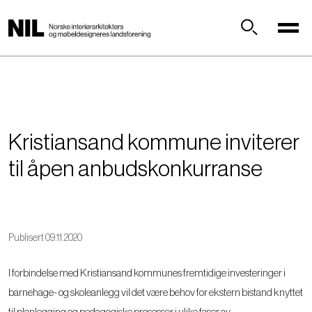
H
o
p
Søk
p
t
i
l
h
Kristiansand kommune inviterer
o
v
til åpen anbudskonkurranse
e
d
i
n
Publisert 09.11.2020
n
h
I forbindelse med Kristiansand kommunes fremtidige investeringer i
o
l
barnehage- og skoleanlegg vil det være behov for ekstern bistand knyttet
d