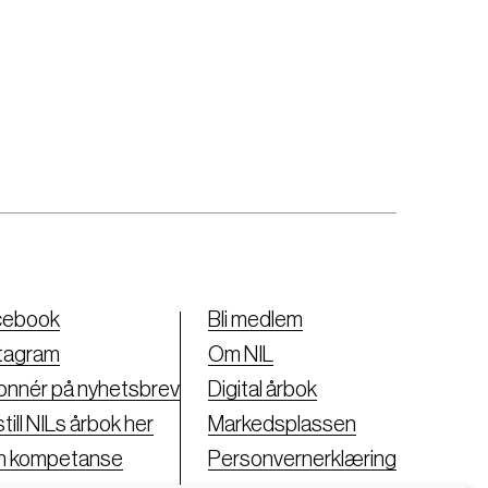
cebook
Bli medlem
tagram
Om NIL
nnér på nyhetsbrev
Digital årbok
till NILs årbok her
Markedsplassen
nn kompetanse
Personvernerklæring