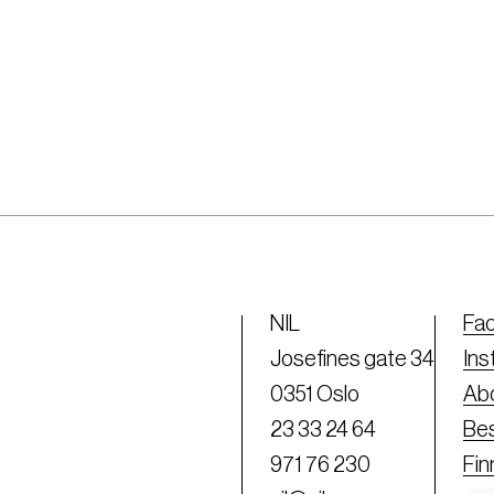
NIL
Fa
Josefines gate 34
Ins
0351 Oslo
Abo
23 33 24 64
Bes
971 76 230
Fi