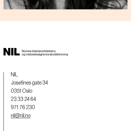
NIL
Josefines gate 34
0351 Oslo
23 33 24 64
971 76 230
nil@nil.no