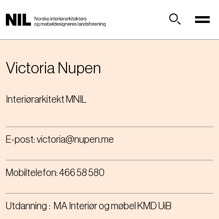
H
o
p
Søk
p
t
i
Victoria
Nupen
l
h
Interiørarkitekt MNIL
o
v
e
d
E-post:
victoria@nupen.me
i
n
n
Mobiltelefon:
466 58 580
h
o
l
Utdanning
MA Interiør og møbel KMD UiB
d