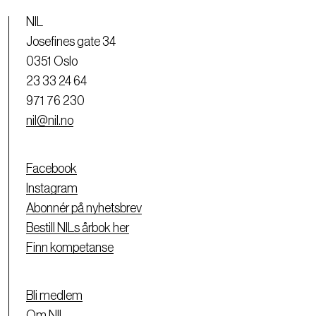
NIL
Josefines gate 34
0351 Oslo
23 33 24 64
971 76 230
nil@nil.no
Facebook
Instagram
Abonnér på nyhetsbrev
Bestill NILs årbok her
Finn kompetanse
Bli medlem
Om NIL