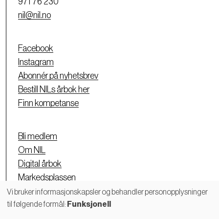
971 76 230
nil@nil.no
Facebook
Instagram
Abonnér på nyhetsbrev
Bestill NILs årbok her
Finn kompetanse
Bli medlem
Om NIL
Digital årbok
Markedsplassen
Personvernerklæring
Vi bruker informasjonskapsler og behandler personopplysninger
til følgende formål:
Funksjonell
Bruk