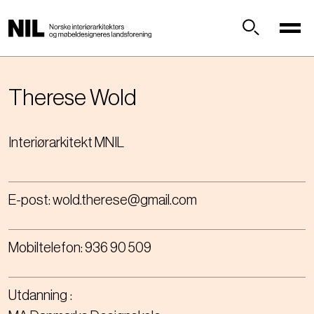
H
o
p
Søk
p
t
i
Therese
Wold
l
h
Interiørarkitekt MNIL
o
v
e
d
E-post:
wold.therese@gmail.com
i
n
n
Mobiltelefon:
936 90 509
h
o
l
Utdanning
d