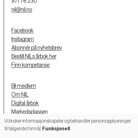
971 76 230
nil@nil.no
Facebook
Instagram
Abonnér på nyhetsbrev
Bestill NILs årbok her
Finn kompetanse
Bli medlem
Om NIL
Digital årbok
Markedsplassen
Personvernerklæring
Vi bruker informasjonskapsler og behandler personopplysninger
til følgende formål:
Funksjonell
Bruk