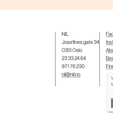
NIL
Fa
Josefines gate 34
Ins
0351 Oslo
Abo
23 33 24 64
Bes
971 76 230
Fi
nil@nil.no
V
t