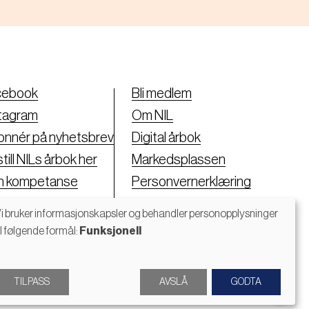
cebook
Bli medlem
tagram
Om NIL
nnér på nyhetsbrev
Digital årbok
till NILs årbok her
Markedsplassen
nn kompetanse
Personvernerklæring
i bruker informasjonskapsler og behandler personopplysninger
il følgende formål:
Funksjonell
Bruk
av
TILPASS
AVSLÅ
GODTA