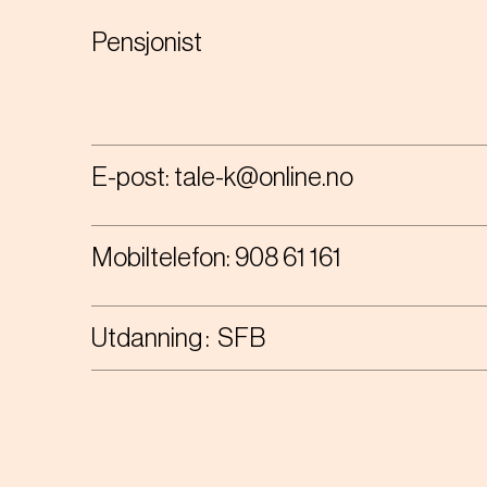
Pensjonist
E-post:
tale-k@online.no
Mobiltelefon:
908 61 161
Utdanning
SFB