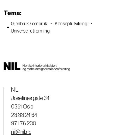
Tema:
Gjenbruk / ombruk
Konseptutvikling
Universell utforming
NIL
Josefines gate 34
0351 Oslo
23 33 24 64
971 76 230
nil@nil.no