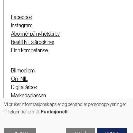
Facebook
Instagram
Abonnér på nyhetsbrev
Bestill NILs årbok her
Finn kompetanse
Bli medlem
Om NIL
Digital årbok
Markedsplassen
Personvernerklæring
Vi bruker informasjonskapsler og behandler personopplysninger
til følgende formål:
Funksjonell
Bruk
av