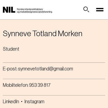
H
o
p
Søk
p
t
i
Synneve Totland
Morken
l
h
Student
o
v
e
d
E-post:
synnevetotland@gmail.com
i
n
n
Mobiltelefon:
953 39 817
h
o
l
LinkedIn
•
Instagram
d