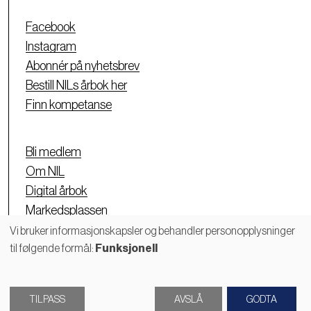
Facebook
Instagram
Abonnér på nyhetsbrev
Bestill NILs årbok her
Finn kompetanse
Bli medlem
Om NIL
Digital årbok
Markedsplassen
Personvernerklæring
Vi bruker informasjonskapsler og behandler personopplysninger
til følgende formål:
Funksjonell
Bruk
av
TILPASS
AVSLÅ
GODTA