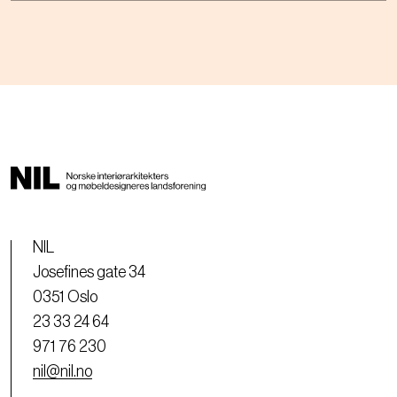
NIL
Josefines gate 34
0351 Oslo
23 33 24 64
971 76 230
nil@nil.no