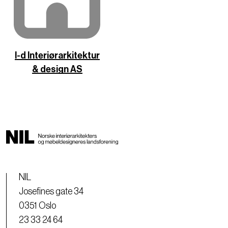
I-d Interiørarkitektur
& design AS
NIL
Josefines gate 34
0351 Oslo
23 33 24 64