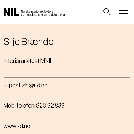
H
o
p
Søk
p
t
i
Silje
Brænde
l
h
Interiørarkitekt MNIL
o
v
e
d
E-post:
sb@i-d.no
i
n
n
Mobiltelefon:
920 92 889
h
o
l
www.i-d.no
d