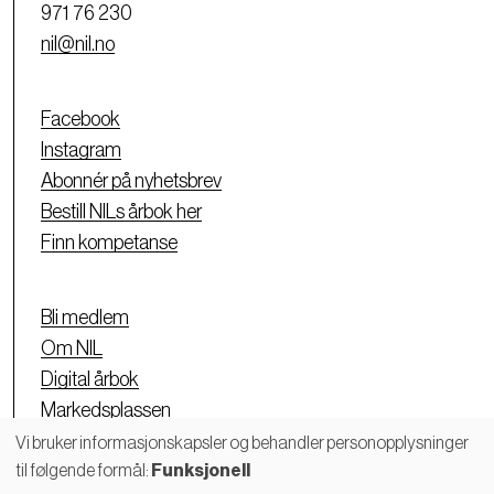
971 76 230
nil@nil.no
Facebook
Instagram
Abonnér på nyhetsbrev
Bestill NILs årbok her
Finn kompetanse
Bli medlem
Om NIL
Digital årbok
Markedsplassen
Personvernerklæring
Vi bruker informasjonskapsler og behandler personopplysninger
til følgende formål:
Funksjonell
Bruk